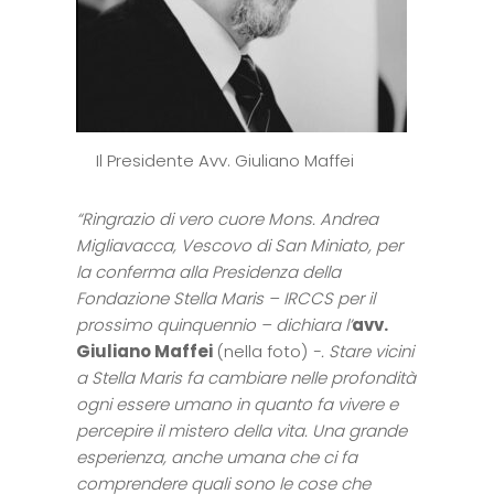
Il Presidente Avv. Giuliano Maffei
“Ringrazio di vero cuore Mons. Andrea
Migliavacca, Vescovo di San Miniato, per
la conferma alla Presidenza della
Fondazione Stella Maris – IRCCS per il
prossimo quinquennio – dichiara l’
avv.
Giuliano Maffei
(nella foto)
-. Stare vicini
a Stella Maris fa cambiare nelle profondità
ogni essere umano in quanto fa vivere e
percepire il mistero della vita. Una grande
esperienza, anche umana che ci fa
comprendere quali sono le cose che