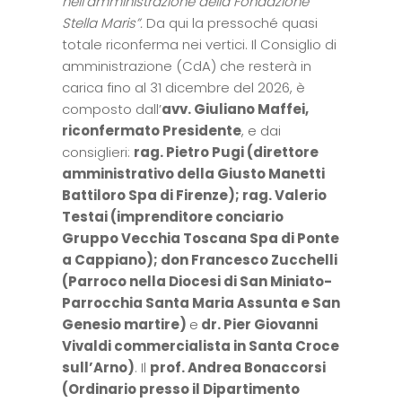
nell’amministrazione della Fondazione
Stella Maris”.
Da qui la pressoché quasi
totale riconferma nei vertici. Il Consiglio di
amministrazione (CdA) che resterà in
carica fino al 31 dicembre del 2026, è
composto dall’
avv. Giuliano Maffei,
riconfermato Presidente
, e dai
consiglieri:
rag. Pietro Pugi (direttore
amministrativo della Giusto Manetti
Battiloro Spa di Firenze); rag. Valerio
Testai (imprenditore conciario
Gruppo Vecchia Toscana Spa di Ponte
a Cappiano); don Francesco Zucchelli
(Parroco nella Diocesi di San Miniato-
Parrocchia Santa Maria Assunta e San
Genesio martire)
e
dr. Pier Giovanni
Vivaldi commercialista in Santa Croce
sull’Arno)
. Il
prof. Andrea Bonaccorsi
(Ordinario presso il Dipartimento