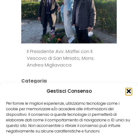
Il Presidente Avv. Maffei con Il
Vescovo di San Miniato, Mons.
Andrea Migliavacca
Categoria
News
Gestisci Consenso
Per fornire le migliori esperienze, utilizziamo tecnologie come i
cookie per memorizzare e/o accedere alle informazioni del
dispositivo. Il consenso a queste tecnologie ci permetterà di
Copyright ©2022
elaborare dati come il comportamento di navigazione o ID unici su
questo sito. Non acconsentire o ritirare il consenso può influire
FONDAZIONE STELLA MARIS
negativamente su alcune caratteristiche e funzioni.
Partita Iva 00126240506